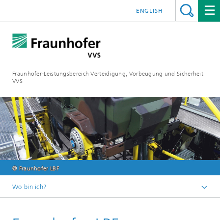
ENGLISH
Fraunhofer-Leistungsbereich Verteidigung, Vorbeugung und Sicherheit
VVS
© Fraunhofer LBF
Wo bin ich?
Startseite
Mitgliedsinstitute